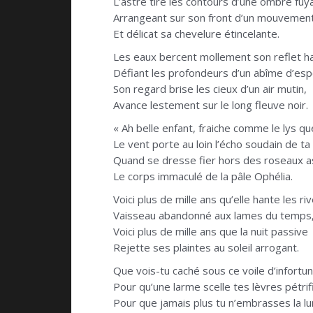
L’astre tire les contours d’une ombre fuy
Arrangeant sur son front d’un mouvement
Et délicat sa chevelure étincelante.
Les eaux bercent mollement son reflet h
Défiant les profondeurs d’un abîme d’espo
Son regard brise les cieux d’un air mutin,
Avance lestement sur le long fleuve noir.
« Ah belle enfant, fraiche comme le lys que 
Le vent porte au loin l’écho soudain de ta
Quand se dresse fier hors des roseaux a
Le corps immaculé de la pâle Ophélia.
Voici plus de mille ans qu’elle hante les ri
Vaisseau abandonné aux lames du temps
Voici plus de mille ans que la nuit passive
Rejette ses plaintes au soleil arrogant.
Que vois-tu caché sous ce voile d’infortu
Pour qu’une larme scelle tes lèvres pétrif
Pour que jamais plus tu n’embrasses la l