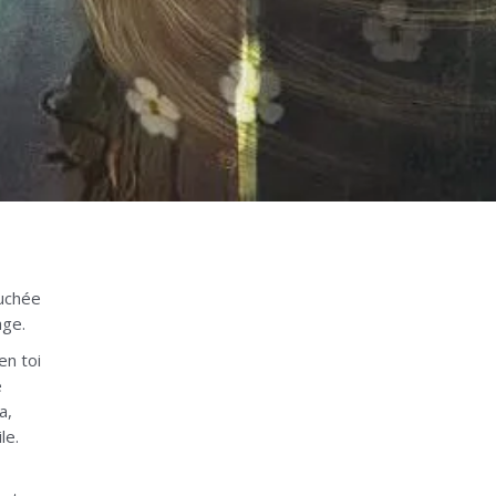
ouchée
age.
en toi
e
a,
le.