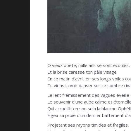
O vieux poète, mille ans se sont écoulés,
Et la brise caresse ton pâle visage
En ce matin d’avril, en ses longs voiles c
Tu viens la voir danser sur ce sombre riv
Le lent frémissement des vagues éveille 
Le souvenir d’une aube calme et éternell
Qui accueillit en son sein la blanche Ophéli
Figea sa proie d’un dernier battement d’ai
Projetant ses rayons timides et fragiles,