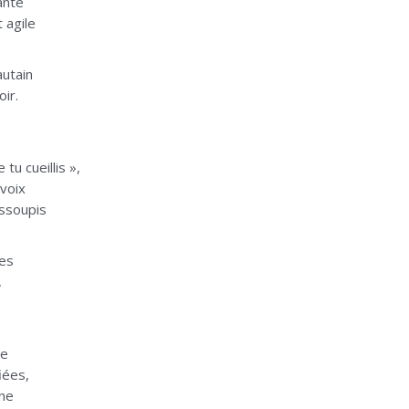
ante
 agile
autain
ir.
tu cueillis »,
 voix
ssoupis
ves
,
ne
iées,
une