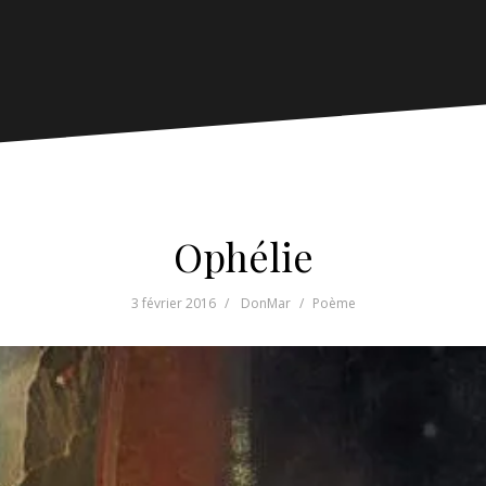
Ophélie
3 février 2016
DonMar
Poème